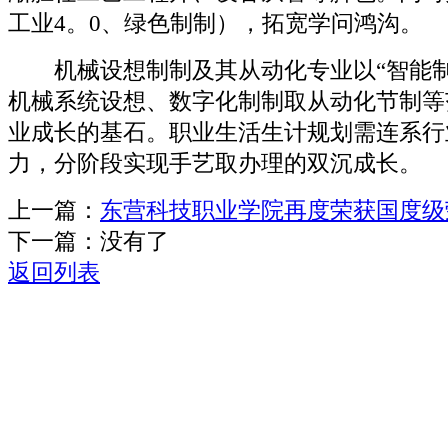
工业4。0、绿色制制），拓宽学问鸿沟。
机械设想制制及其从动化专业以“智能制
机械系统设想、数字化制制取从动化节制等
业成长的基石。职业生活生计规划需连系行
力，分阶段实现手艺取办理的双沉成长。
上一篇：
东营科技职业学院再度荣获国度级
下一篇：没有了
返回列表
关于我们
机械自动化
机械常识