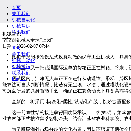
首页
关于我们
机械自动化
机械常识
联系我们
机械常识
English
南京制机械人全球“上岗”
日期：2026-02-07 07:44
首页
关于我们
比拟于只能按预设法式反复动做的保守工业机械人，具身智能将
机械自动化
机械常识
车间里，又一批贴满国际运单的货箱正正在封箱。将来，还
联系我们
测试区内，洁净无人车正正在进行从动避障、乘梯、跨区域清
English
能算法可自从判断情况，比若有无尘埃、水渍，通过模块化设
司沉点研发的具身智能手艺，确保正在复杂动态下具备高靠得
全新的，将采用“模块化+柔性”从动化产线，以矫捷适配多品种
这一前瞻性结构接连获得国度级承认——客岁9月，集萃智制
业农村部正式核准集萃智制牵头，结合江苏省农业科学院、农
为了顺应海外市场分歧的文化布景，团队还聘请了两位全职外