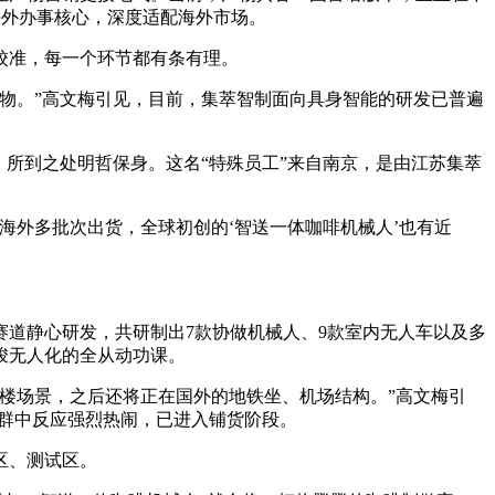
海外办事核心，深度适配海外市场。
校准，每一个环节都有条有理。
物。”高文梅引见，目前，集萃智制面向具身智能的研发已普遍
所到之处明哲保身。这名“特殊员工”来自南京，是由江苏集萃
海外多批次出货，全球初创的‘智送一体咖啡机械人’也有近
道静心研发，共研制出7款协做机械人、9款室内无人车以及多
竣无人化的全从动功课。
楼场景，之后还将正在国外的地铁坐、机场结构。”高文梅引
人群中反应强烈热闹，已进入铺货阶段。
区、测试区。