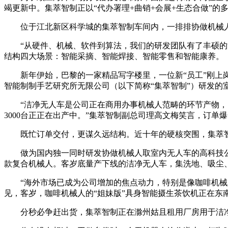
竭更新中。集萃智制正以“代办署理+曲销+会展+生态合做”
位于江北新区科学城的集萃智制车间内，一排排协做机械人
“从硬件、机械、软件到算法，我们的研发团队有了丰硕的沉
结构四大场景：智能采摘、智能焊接、智能零售和智能康养。
新年伊始，巴黎的一家精品写字楼里，一位新“员工”刚上岗
智能制制手艺研究所无限公司（以下简称“集萃智制”）研发的
“洁净无人车是公司正在商用办事机械人范畴的环节产物，当前
3000台正正在出产中。”集萃智制副总司理高文梅笑言，订单
既忙订单交付，更谋久远结构。近十年的硬核突围，集萃智
做为国内独一同时研发协做机械人取室内无人车的高科技公司
款复合机械人。客岁底量产下线的洁净无人车，集洗地、吸尘
“海外市场已成为公司增加的焦点动力，特别是像咖啡机械人
见，客岁，咖啡机械人的“姐妹版”具身智能摄生茶饮机正在东
分秒必争赶出货，集萃智制正在滁州姑且租用厂房用于洁净