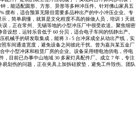
0 分钟，能适配圆形、方形、异形等多种冲压件。针对佛山家具五
15% 摆布，适合预算无限但需要多品种出产的中小冲压企业。专
显示，简单易懂，就算是文化程度不高的操做人员，培训 1 天就
失误，正在常州、无锡等地的小型冲压厂中很受欢送。聚焦细密
音设想，运转乐音低于 60 分贝，适合电子车间的恬静出产。
械手的研发取集成，能将 3 - 5 台冲床成全从动出产线，实
，好比按照车间通道宽度，避免设备之间彼此干扰。曾为嘉兴某五金厂
适合中小型冲床和租赁厂房的企业。设备采用锂电池供电，停电
，目前已办事中山地域 30 多家灯具配件厂。成立 7 年，专注
件易划伤的问题，正在夹具上加拆硅胶垫，避免工件毁伤。团队