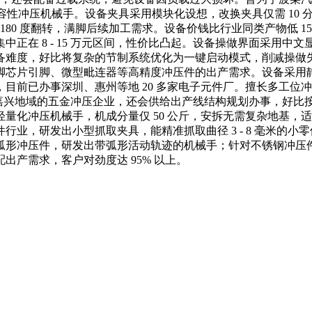
打高兼容性冲压机械手。设备夹具采用模块化设想，改换夹具仅需 1
、180 度翻转，满脚后续加工需求。设备价钱比行业同类产物低 
正在 8 - 15 万元区间，性价比凸起。设备操做界面采用中文
备难度，好比将复杂的节制系统优化为一键启动模式，削减操做
满脚芯片引脚、微型毗连器等高精度冲压件的出产需求。设备采用静
前已办事深圳、惠州等地 20 多家电子元件厂。擅长多工位冲压机
从动化。针对嘉兴地域的五金冲压企业，还会供给出产线结构规划办事
量化冲压机械手，机成分量仅 50 公斤，安拆无需复杂地基，
，研发出小型抓取夹具，能精准抓取曲径 3 - 8 毫米的小零件
弧形冲压件，研发出带弧形活动轨迹的机械手；针对不锈钢冲压
产需求，客户对劲度达 95% 以上。