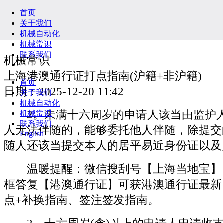
首页
关于我们
机械自动化
机械常识
联系我们
机械常识
English
上海港澳通行证打点指南(沪籍+非沪籍)
首页
日期：2025-12-20 11:42
关于我们
机械自动化
2。未满十六周岁的申请人该当由监护人
机械常识
联系我们
人无法伴随的，能够委托他人伴随，除提交
English
随人还该当提交本人的居平易近身份证以及
温暖提醒：微信搜刮号【上海当地宝】
框答复【港澳通行证】可获港澳通行证最新
点+补换指南、签注签发指南。