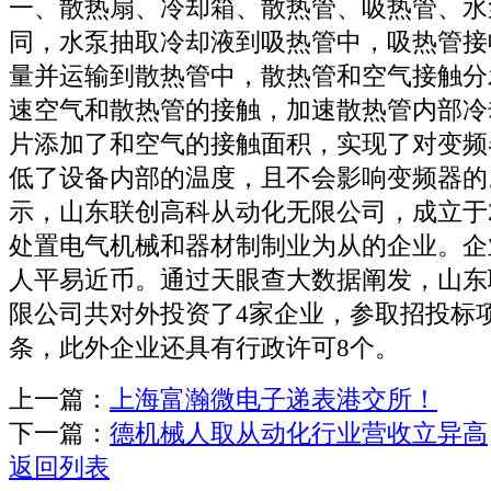
一、散热扇、冷却箱、散热管、吸热管、水
同，水泵抽取冷却液到吸热管中，吸热管接
量并运输到散热管中，散热管和空气接触分
速空气和散热管的接触，加速散热管内部冷
片添加了和空气的接触面积，实现了对变频
低了设备内部的温度，且不会影响变频器的
示，山东联创高科从动化无限公司，成立于2
处置电气机械和器材制制业为从的企业。企业
人平易近币。通过天眼查大数据阐发，山东
限公司共对外投资了4家企业，参取招投标
条，此外企业还具有行政许可8个。
上一篇：
上海富瀚微电子递表港交所！
下一篇：
德机械人取从动化行业营收立异高
返回列表