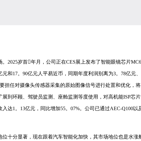
25岁首年月，公司正在CES展上发布了智能眼镜芯片MC63
元和17。90亿元人平易近币，同期年度利润别离为3。78亿元、2
要担任对摄像头传感器采集的原始图像信号进行处置和优化，将
到环顾、驾驶员监测、座舱监测等度使用，对高机能ISP芯片
。13亿元，同比增加55。07%。公司已通过AEC-Q100以及
位十分显著，现在跟着汽车智能化加快，其市场地位也是水涨