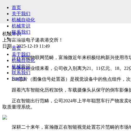
首页
关于我们
机械自动化
机械常识
联系我们
机械常识
English
上海富瀚微电子递表港交所！
日期：2025-12-19 11:49
首页
关于我们
正在智能物联网范畴，富瀚微近年来积极结构新兴使用市场。20
机械自动化
机械常识
具体财政业绩来看，公司收入别离为21。11亿元、18。22亿
联系我们
English
ISP芯片（图像信号处置器）是视觉设备中的焦点组件，次
跟着汽车智能化历程加快，车载摄像头从保守的倒车影像扩展
正在智能出行范畴，公司2024年上半年聪慧车行产物发卖收入达1
取质量理系统。
深耕二十来年，富瀚微正在智能视觉处置芯片范畴的市场地