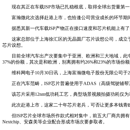
现在其正在车载ISP市场已扎稳根底，取得全球出货量第一
富瀚微此次选择赴港上市，也恰逢公司营业成长的环节期间
据悉其新一代车载ISP产物正在接口速度和芯片机能上有了
这家总部位于上海徐汇区的无晶圆厂芯片设想公司，成立于20
芯片设想。
目前全球汽车出产次要集中于亚洲、欧洲和三大地域，此中亚洲
37%的份额，其次是和欧洲，别离拥有约26%和23%的市场份
维科网电子10月30日讯，上海富瀚微电子股份无限公司于20
正在汽车范畴，ISP芯片普遍使用于ADAS（高级驾驶辅
该芯片采用12nm低功耗工艺，典型场景视频拍摄功耗仅为市场从
此次赴港上市，这家二十年芯片老兵，可否让更多本钱青睐
但ISP芯片全球市场所作款式相对集中，前五大厂商共拥有68%摆
Nextchip、安森美等企业配合形成市场次要参取者。