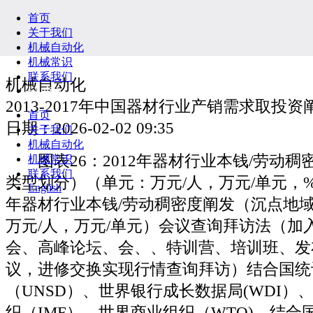
首页
关于我们
机械自动化
机械常识
联系我们
机械自动化
English
2013-2017年中国器材行业产销需求取投
首页
日期：2026-02-02 09:35
关于我们
机械自动化
图表26：2012年器材行业本钱/劳动稠
机械常识
联系我们
类型划分）（单元：万元/人，万元/单元，%）
English
年器材行业本钱/劳动稠密度阐发（沉点地
万元/人，万元/单元）会议查询拜访法（加
会、高峰论坛、会、、特训营、培训班、发
议，进修交换实现行情查询拜访）结合国统
（UNSD）、世界银行成长数据局(WDI）
织（IMF）、世界商业组织（WTO)、结