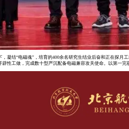
凝结“电磁魂”，培育的400余名研究生结业后奋和正在探月
开辟性工做，完成数十型严沉配备电磁兼容攻关使命。以第一完获