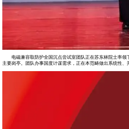
电磁兼容取防护全国沉点尝试室团队正在苏东林院士率领下，
主要岗亭。团队办事国度计谋需求，正在本范畴做出系统性、