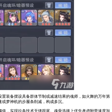
置装备摆设具备群体节制或减速结果的魂师，如火舞的万年第
速或梦神机的步履条削减，构成多沉。
值，实现拉条技术无缝跟尾。魂骨选择上优先考虑附带速度加