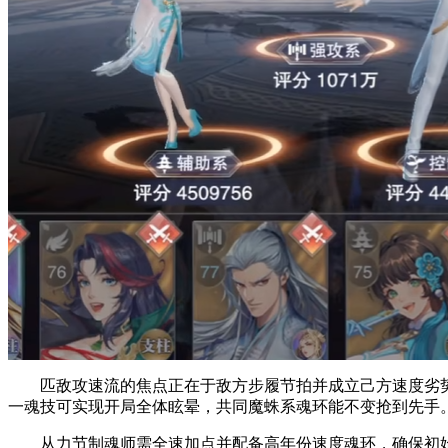
匹敌攻速流的焦点正在于敌方步履节拍并成立己方速度劣势
一魂技可实现开局全体眩晕，共同魔蛛系魂环能不变抢到先手
从力节制魂师需全速加点并配备高年份速度魂环，确保初始