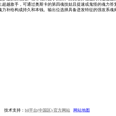
上超越敌手，可通过奥斯卡的第四魂技姑且提速或鬼怪的魂力答
魂力补给构成持久和本钱。输出位选择具备迸发特征的强攻系魂
技术支持：
bjl平台(中国区)·官方网站
网站地图