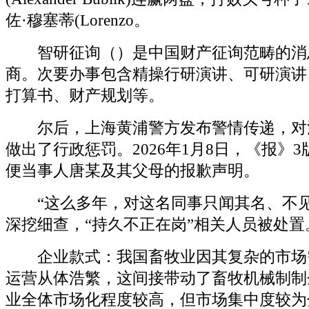
佐·穆塞蒂(Lorenzo。
智研征询（）是中国财产征询范畴的消
商。次要办事包含精操行研演讲、可研演讲
打算书、财产规划等。
尔后，上海黄浦警方发布警情传递，对
做出了行政惩罚。2026年1月8日，《报》
便当事人唐某及其父母的报歉声明。
“这么多年，对这名同事只闻其名、不见
深挖细查，“持久不正在岗”相关人员被处置
企业款式：我国畜牧业因其复杂的市场
运营从体浩繁，这间接带动了畜牧机械制制
业全体市场化程度较高，但市场集中度较为