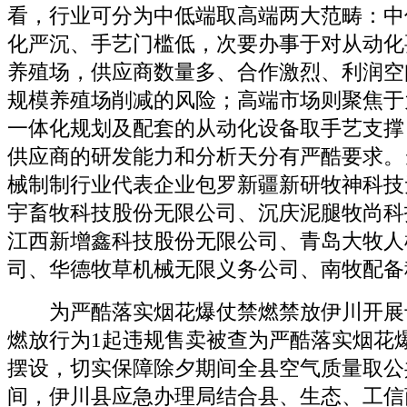
看，行业可分为中低端取高端两大范畴：中
化严沉、手艺门槛低，次要办事于对从动化
养殖场，供应商数量多、合作激烈、利润空
规模养殖场削减的风险；高端市场则聚焦于
一体化规划及配套的从动化设备取手艺支撑
供应商的研发能力和分析天分有严酷要求。
械制制行业代表企业包罗新疆新研牧神科技
宇畜牧科技股份无限公司、沉庆泥腿牧尚科
江西新增鑫科技股份无限公司、青岛大牧人
司、华德牧草机械无限义务公司、南牧配备
为严酷落实烟花爆仗禁燃禁放伊川开展专
燃放行为1起违规售卖被查为严酷落实烟花
摆设，切实保障除夕期间全县空气质量取公
间，伊川县应急办理局结合县、生态、工信