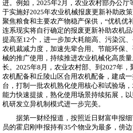
进。例如，2025年2月，农业农村部办公
于实施好2025年农业机械报废更新补助政
聚焦粮食和主要农产物稳产保供，“优机优补
连系现实将自行确定的报废更新补助农机品
提高至12个，进一步加大耗能高、污染沉
农机裁减力度，加速先辈合用、节能环保、
械的推广使用，持续推进农业机械化高质量
长。2025年8月，农业农村部、到2027年
农机配备和丘陵山区合用农机配备，建成一
台，打制一批农机熟化使用核心和试验场，
能力快速提拔，熟化使用场景持续拓展，以
机研发立异机制模式进一步完美。
据第一财经报道，按照近日财富申报细
员的霍启刚申报持有35个物业为最多，傍边