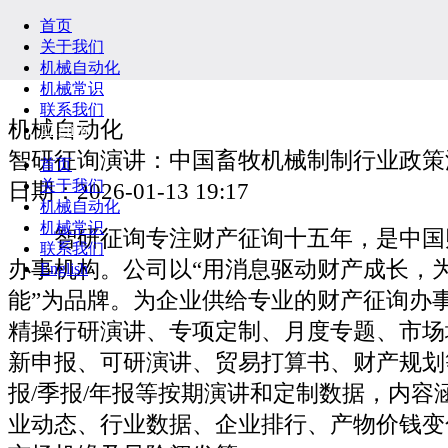
首页
关于我们
机械自动化
机械常识
联系我们
机械自动化
English
智研征询演讲：中国畜牧机械制制行业政策
首页
关于我们
日期：2026-01-13 19:17
机械自动化
机械常识
智研征询专注财产征询十五年，是中国
联系我们
办事机构。公司以“用消息驱动财产成长，
English
能”为品牌。为企业供给专业的财产征询办
精操行研演讲、专项定制、月度专题、市场
新申报、可研演讲、贸易打算书、财产规划
报/季报/年报等按期演讲和定制数据，内容
业动态、行业数据、企业排行、产物价钱变