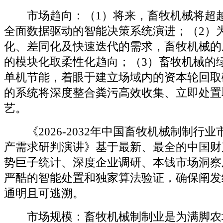
市场趋向：（1）将来，畜牧机械将超越
全面数据驱动的智能决策系统演进；（2）
化、差同化及快速迭代的需求，畜牧机械的
的模块化取柔性化趋向；（3）畜牧机械的
单机节能，着眼于建立场域内的资本轮回取
的系统将深度整合粪污高效收集、立即处置
艺。
《2026-2032年中国畜牧机械制制行
产需求研判演讲》基于最新、最全的中国财
势巨子统计、深度企业调研、本钱市场洞察
严酷的智能处置和独家算法验证，确保阐发
通明且可逃溯。
市场规模：畜牧机械制制业是为满脚农