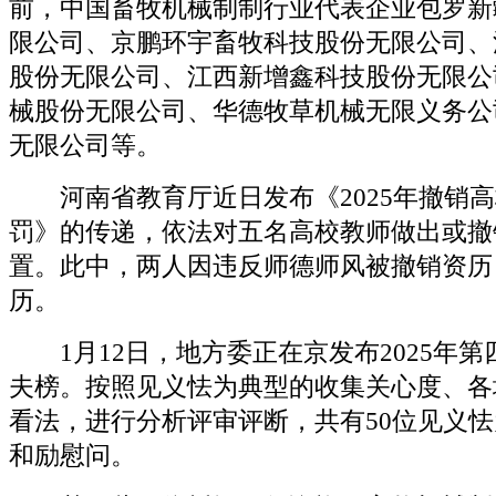
前，中国畜牧机械制制行业代表企业包罗新
限公司、京鹏环宇畜牧科技股份无限公司、
股份无限公司、江西新增鑫科技股份无限公
械股份无限公司、华德牧草机械无限义务公
无限公司等。
河南省教育厅近日发布《2025年撤销高
罚》的传递，依法对五名高校教师做出或撤
置。此中，两人因违反师德师风被撤销资历
历。
1月12日，地方委正在京发布2025年第
夫榜。按照见义怯为典型的收集关心度、各
看法，进行分析评审评断，共有50位见义
和励慰问。