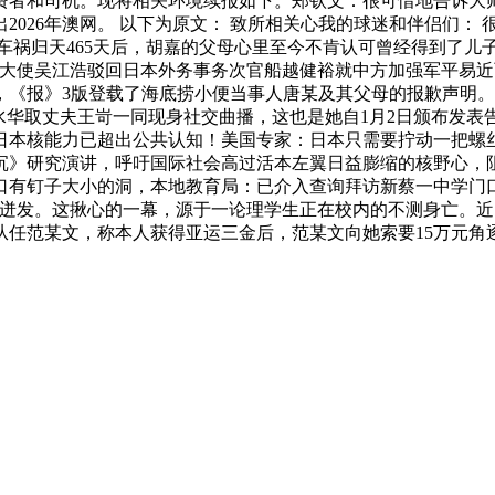
者和司机。现将相关环境续报如下。郑钦文：很可惜地告诉大师
026年澳网。 以下为原文： 致所相关心我的球迷和伴侣们： 
车祸归天465天后，胡嘉的父母心里至今不肯认可曾经得到了儿
本大使吴江浩驳回日本外务事务次官船越健裕就中方加强军平易
日，《报》3版登载了海底捞小便当事人唐某及其父母的报歉声明
”张水华取丈夫王岢一同现身社交曲播，这也是她自1月2日颁布
日本核能力已超出公共认知！美国专家：日本只需要拧动一把螺丝
沉》研究演讲，呼吁国际社会高过活本左翼日益膨缩的核野心，
口有钉子大小的洞，本地教育局：已介入查询拜访新蔡一中学门
迸发。这揪心的一幕，源于一论理学生正在校内的不测身亡。近日
从任范某文，称本人获得亚运三金后，范某文向她索要15万元角