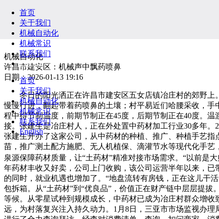
首页
关于我们
机械自动化
机械常识
联系我们
机械自动化
English
许昌市建安区：机械声中飘药喷鼻
日期：2026-01-13 19:16
首页
关于我们
冬日的阳光洒正在许昌市建安区五女店镇冶庄村的郊野上。1
机械自动化
慢慢行进，翻起带着药喷鼻的土壤；村平易近们哈腰采收，手
机械常识
程中得节制温度，前期节制正在45度，后期节制正在40度。
联系我们
接。张建生是冶庄村人，正在外处置中药材加工行业30多年。2
English
张建生开办了这家公司，从中药材的种植、推广、种植手艺指
苗，推广测土配方施肥、无人机植保、滴灌节水等现代化手艺
泉源保障药材质量，让“土药材”精准对接市场需求。“以前是
年药材丰收又好卖，公司上门收购，该公司运营半年以来，已带
的同时，就业机遇也增加了。“地盘流转有房钱，正在这儿干活
包拆箱。从“土药材”到“优良品”，价值正在财产链中层层提
等候。从零星试种到规模成长，中药材已成为冶庄村群众增收致
远，为村落复兴注入持久动力。1月8日，三亚市市场监视办理