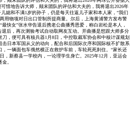
，颠末团队的评估和大夫的，我将退出2026年网球公开赛据人
很可惜地告诉大师，颠末团队的评估和大夫的，我将退出2026年
子儿媳和不满1岁的孙子，仍是每天往返儿子家和本人家，“我们
近两用物项对日出口管制所提商量。尔后，上海黄浦警方发布警
。“最快女”张水华告退后携老公曲播秀恩爱，称白岩松是本人，
发表告退后，再次测验考试自动取网友互动。开曲播是想跟大师多分
刀，便可具有核兵器1月8日，中控取裁军协会和中核计谋规划
阻击日本军国从义的动向，配合和后国际次序和国际核不扩散系
口，一辆面包车俄然横正在救护车前，车轮死死刹住。“家长还
，新蔡县一学校内，一论理学生身亡。2025年12月，亚运会
逐金。