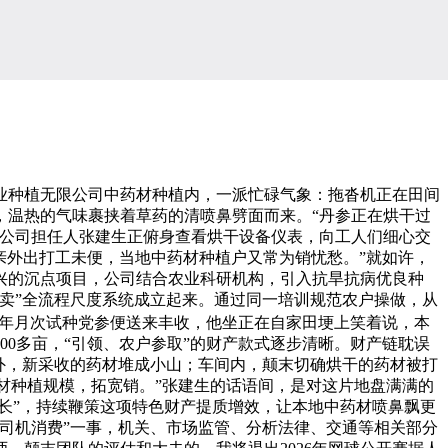
业种植无限公司中药材种植内，一派忙碌气象：拖沓机正在田间
，温热的气味裹挟着草药的清喷鼻劈面而来。“丹参正在烘干过
，公司担任人张建生正俯身查看烘干设备仪表，向工人们细心交
乡亲外出打工未便，当地中药材种植户又常为销忧愁。”就如许，
兴的沉点项目，公司结合农业科研机构，引入抗旱抗病优良种
卖”全流程尺度系统成立起来。通过同一培训规范农户操做，从
年月次试种党参便送来丰收，他坐正在自家田埂上笑着说，本
00多亩，“引领、农户参取”的财产款式逐步清晰。财产链耽误
间外，新采收的药材堆成小山；车间内，颠末切确烘干的药材被打
药材种植规模，拓宽销。”张建生的话语间，是对这片地盘满满的
长”，持续鞭策这项特色财产提质增效，让本地中药材喷鼻飘更
辆司机消费”一事，机关、市场监管、分析法律、交通等相关部分