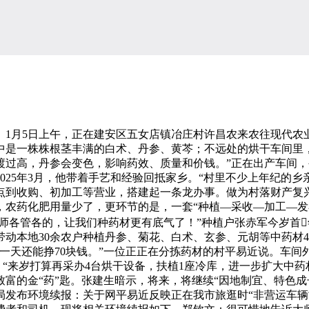
月5日上午，正在建安区五女店镇冶庄村许昌农来农往现代农
中是一株株根茎丰满的白术、丹参、黄芩；不远处的烘干车间里
温渡过高，丹参会变色，影响药效、质量和价钱。”正在出产车间
025年3月，他带着手艺和经验回抵家乡。“村里不少上年纪的
点到收购、初加工等营业，搭建起一条龙办事。做为村落财产复
，农药化肥用量少了，更环节的是，一套“种植—采收—加工—发
大师各管各的，让我们种药材更有底气了！”种植户张赤军今岁首
动本地30余农户种植丹参、菊花、白术、玄参、元胡等中药材4
一天还能挣70块钱。”一位正正在分拣药材的村平易近说。车
拔。“来岁打算再采办4台烘干设备，扶植1座冷库，进一步扩大中
富的金“药”匙。张建生暗示，将来，将继续“因地制宜、特色成
局发布环境续报：关于网平易近反映正在我市旅逛时“非营运车