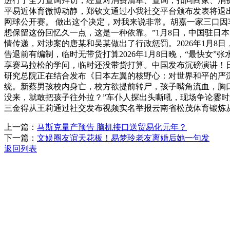
进行了全力查询拜访，经查对消费清单、查询，扣问商家、消费
平易近体育微博动静，郑钦文通过小我社交平台颁布发表将退出2
网球公开赛。 做出这个决定，对我来说非常。胡嘉一家三口因
想保留这份回忆久一点，这是一种依靠。”1月8日，中国驻日
情传递，对涉案的唐某和吴某做出了行政惩罚。2026年1月8
告退前有编制，临时无带货打算2026年1月8日晚，“最快女
享赛马拉松的学问，临时还没带货打算。中国发布沉磅演讲！
研究总院正在结合发布《日本左翼的核野心：对世界和平的严
统。新蔡男孩校内身亡，校方欲提前转尸，孩子嘴角流血，胸
没来，就敢把孩子往外拉？”车仆人探出头嘶吼，现场争论霎时
三金得从王莉通过社交发布视频实名举报云南省松茂体育锻炼
上一篇：
马斯克量产预告 脑机接口送贸易化元年？
下一篇：
文娱圈友谊天花板！易梦玲老友离婚后她一句发
返回列表
关于我们
机械自动化
机械常识