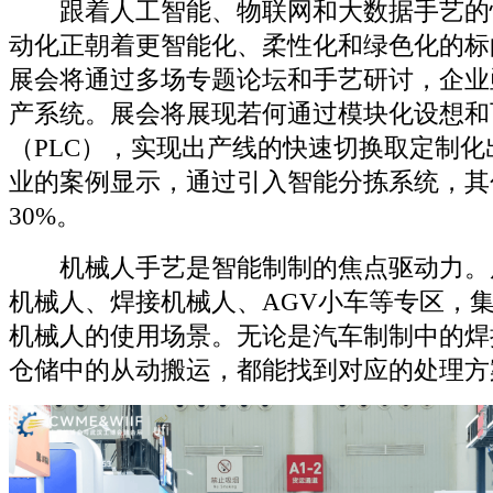
跟着人工智能、物联网和大数据手艺的
动化正朝着更智能化、柔性化和绿色化的标
展会将通过多场专题论坛和手艺研讨，企业
产系统。展会将展现若何通过模块化设想和
（PLC），实现出产线的快速切换取定制
业的案例显示，通过引入智能分拣系统，其
30%。
机械人手艺是智能制制的焦点驱动力。
机械人、焊接机械人、AGV小车等专区，
机械人的使用场景。无论是汽车制制中的焊
仓储中的从动搬运，都能找到对应的处理方