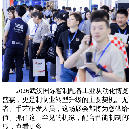
2026武汉国际智制配备工业从动化博览
盛宴，更是制制业转型升级的主要契机。无
者、手艺研发人员，这场展会都将为您供给
值。抓住这一罕见的机缘，配合智能制制的
狐，查看更多。