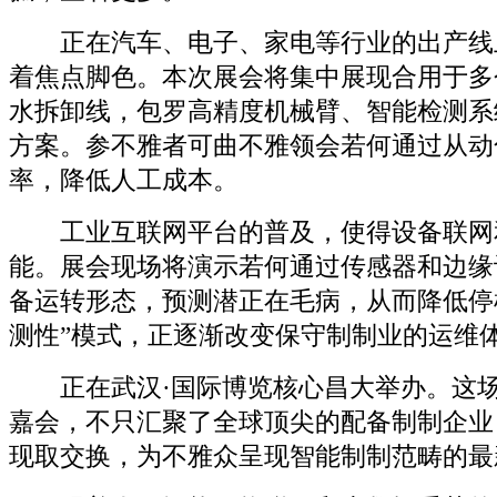
正在汽车、电子、家电等行业的出产线
着焦点脚色。本次展会将集中展现合用于多
水拆卸线，包罗高精度机械臂、智能检测系
方案。参不雅者可曲不雅领会若何通过从动
率，降低人工成本。
工业互联网平台的普及，使得设备联网
能。展会现场将演示若何通过传感器和边缘
备运转形态，预测潜正在毛病，从而降低停
测性”模式，正逐渐改变保守制制业的运维
正在武汉·国际博览核心昌大举办。这场
嘉会，不只汇聚了全球顶尖的配备制制企业
现取交换，为不雅众呈现智能制制范畴的最