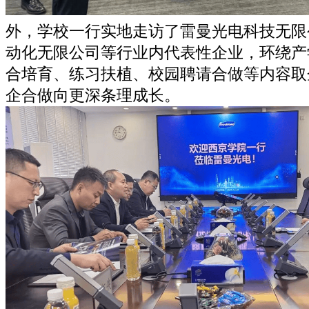
外，学校一行实地走访了雷曼光电科技无限
动化无限公司等行业内代表性企业，环绕产
合培育、练习扶植、校园聘请合做等内容取
企合做向更深条理成长。