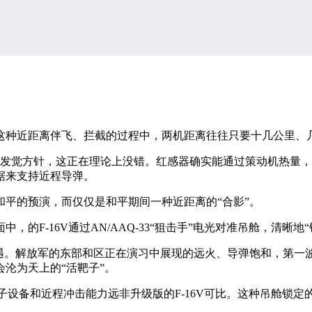
种近距离伴飞、拦截的过程中，两机距离往往只要十几公里、
发觉方针，这正在理论上没错。红感器确实能通过策动机热量，
据来支持近程导弹。
的预演，而仅仅是和平期间一种近距离的“合影”。
F-16V通过AN/AAQ-33“狙击手”电光对准吊舱，清晰地
。解放军的东部和区正在演习中展现的远火、导弹饱和，第一波就
沦为天上的“活靶子”。
子设备和近程冲击能力远非升级版的F-16V可比。这种吊舱锁