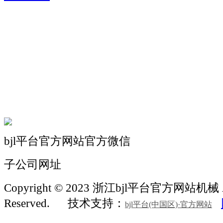
关于我们
机械自动化
机械常识
联系我们
bjl平台官方网站官方微信
子公司网址
Copyright © 2023 浙江bjl平台官方网站机械 Al
Reserved.
技术支持：
bjl平台(中国区)·官方网站