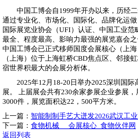
中国工博会自1999年开办以来，历经二
通过专业化、市场化、国际化、品牌化运做
国际展览业协会（UFI）认证、中国工业范
最全、程度最高、影响力最强的展览嘉会之一
中国工博会已正式移师国度会展核心（上海
（上海）位于上海虹桥CBD焦点区、邻接
宿世界积最大的会展分析体。
2025年12月18-20日举办2025深圳国
展。 上届展会共有230余家参展企业参展
3000件，展览面积达22，500平方米。
上一篇：
智能制制手艺大迸发2026武汉工
下一篇：
食物机械 __会展核心_食物伙伴网
返回列表