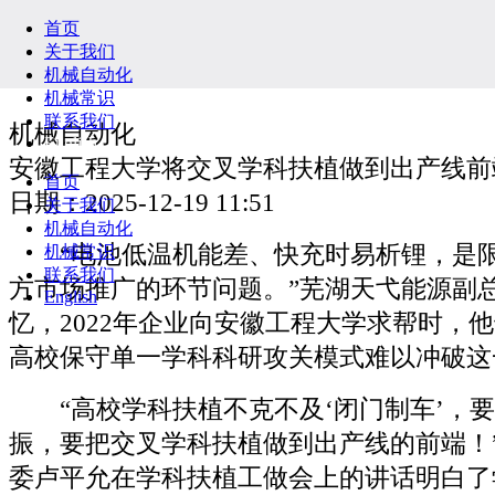
首页
关于我们
机械自动化
机械常识
联系我们
机械自动化
English
安徽工程大学将交叉学科扶植做到出产线前
首页
日期：2025-12-19 11:51
关于我们
机械自动化
“电池低温机能差、快充时易析锂，是限
机械常识
联系我们
方市场推广的环节问题。”芜湖天弋能源副
English
忆，2022年企业向安徽工程大学求帮时，
高校保守单一学科科研攻关模式难以冲破这
“高校学科扶植不克不及‘闭门制车’，要
振，要把交叉学科扶植做到出产线的前端！
委卢平允在学科扶植工做会上的讲话明白了