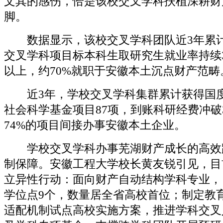
文其的感伤，恰是该校交叉学科扶植深耕财
脚。
数据显示，该校交叉学科团队近3年累计
交叉学科项目标本科生取研究生就业率持续3
以上，约70%就职于安徽本土沉点财产范畴
近3年，学校交叉学科集群累计获得国度
社会科学基金项目87项，到账科研经费冲破
74%的项目间接办事安徽本土企业。
学校交叉学科办事芜湖财产成长的高效
制保障。安徽工程大学校长黄友锐引见，目
立异性行动：面向财产自动结构学科专业，
学位点9个，数量居全省高校首位；制定教
适配机制试点高校实施方案，推进学科交叉