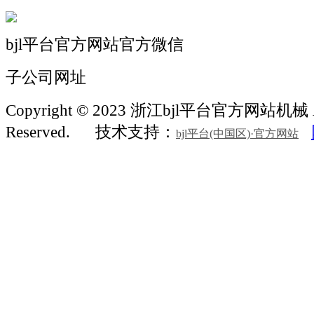
bjl平台官方网站官方微信
子公司网址
Copyright © 2023 浙江bjl平台官方网站机械 Al
Reserved.
技术支持：
bjl平台(中国区)·官方网站