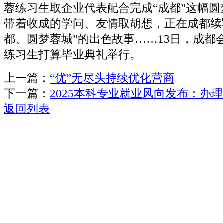
蓉练习生取企业代表配合完成“成都”这幅
带着收成的学问、友情取胡想，正在成都续
都、圆梦蓉城”的出色故事……13日，成都会
练习生打算毕业典礼举行。
上一篇：
“优”无尽头持续优化营商
下一篇：
2025本科专业就业风向发布：办
返回列表
关于我们
机械自动化
机械常识
联系我们