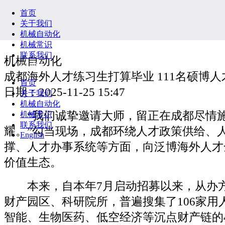
首页
关于我们
机械自动化
机械常识
联系我们
机械自动化
English
成都海外人才练习生打算毕业 111名硕博人
首页
日期：2025-11-25 15:47
关于我们
机械自动化
“我们诚挚邀请大师，留正在成都尽情施
机械常识
联系我们
耀。”勾当现场，成都环绕人才政策供给、
English
撑、人才办事系统等方面，向泛博海外人才
价值生态。
本来，自本年7月启动招募以来，从办方
财产园区、科研院所，普遍搜集了106家用
智能、生物医药、低空经济等沉点财产链的4