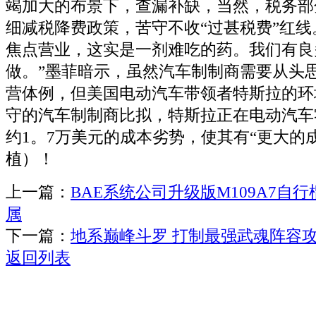
竭加大的布景下，查漏补缺，当然，税务部
细减税降费政策，苦守不收“过甚税费”红线
焦点营业，这实是一剂难吃的药。我们有良
做。”墨菲暗示，虽然汽车制制商需要从头
营体例，但美国电动汽车带领者特斯拉的环
守的汽车制制商比拟，特斯拉正在电动汽车
约1。7万美元的成本劣势，使其有“更大的
植）！
上一篇：
BAE系统公司升级版M109A7自
属
下一篇：
地系巅峰斗罗 打制最强武魂阵容
返回列表
关于我们