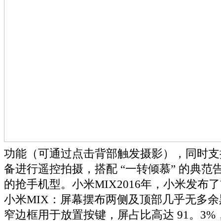
功能（可通过点击背部触发摄影），同时支
备进行遥控拍摄，搭配 “一转倾慕” 的典范
的抢手机型。小米MIX2016年，小米发布
小米MIX：屏幕摆布两侧及顶部几乎无多
窄边框用于放置按键，屏占比高达 91。3%