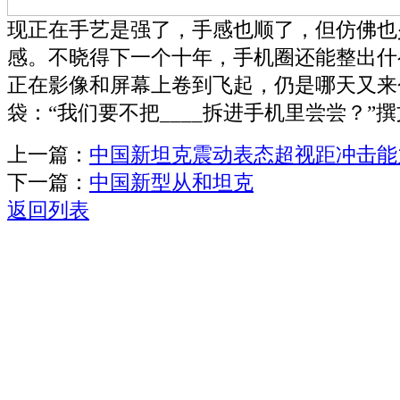
现正在手艺是强了，手感也顺了，但仿佛也
感。不晓得下一个十年，手机圈还能整出什
正在影像和屏幕上卷到飞起，仍是哪天又来
袋：“我们要不把____拆进手机里尝尝？”
上一篇：
中国新坦克震动表态超视距冲击能
下一篇：
中国新型从和坦克
返回列表
关于我们
机械自动化
机械常识