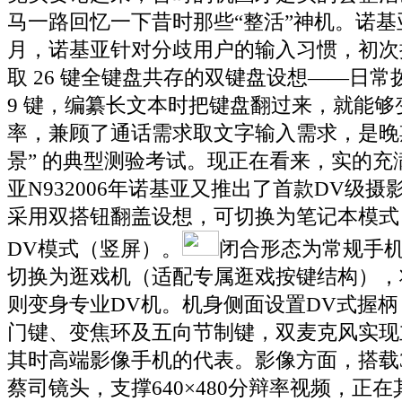
马一路回忆一下昔时那些“整活”神机。诺基亚68
月，诺基亚针对分歧用户的输入习惯，初次推
取 26 键全键盘共存的双键盘设想——日
9 键，编纂长文本时把键盘翻过来，就能够
率，兼顾了通话需求取文字输入需求，是晚期
景” 的典型测验考试。现正在看来，实的充
亚N932006年诺基亚又推出了首款DV级摄
采用双搭钮翻盖设想，可切换为笔记本模式
DV模式（竖屏）。
闭合形态为常规手
切换为逛戏机（适配专属逛戏按键结构），
则变身专业DV机。机身侧面设置DV式握
门键、变焦环及五向节制键，双麦克风实现
其时高端影像手机的代表。影像方面，搭载
蔡司镜头，支撑640×480分辩率视频，正