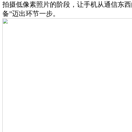
拍摄低像素照片的阶段，让手机从通信东西向
备”迈出环节一步。