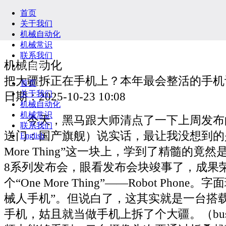
首页
关于我们
机械自动化
机械常识
联系我们
机械自动化
English
把大疆拆正在手机上？本年最会整活的手机
首页
关于我们
日期：2025-10-23 10:08
机械自动化
机械常识
今天，黑马跟大师清点了一下上周发布
联系我们
送门：国产旗舰）说实话，最让我没想到的是
English
More Thing”这一块上，学到了精髓的竟然
8系列发布会，眼看发布会块竣事了，成果
个“One More Thing”——Robot Phon
械人手机”。但说白了，这其实就是一台搭
手机，姑且就当做手机上拆了个大疆。（bus