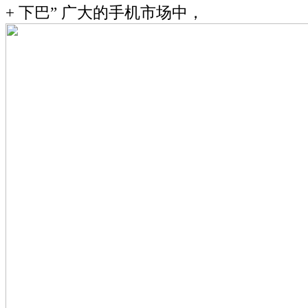
+ 下巴” 广大的手机市场中，