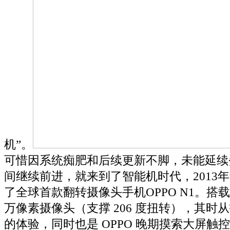
机”。
可惜因系统痴肥和后续更新不脚，未能延续劣势
间继续前进，就来到了智能机时代，2013年
了全球首款翻转摄像头手机OPPO N1。搭载了
万像素摄像头（支撑 206 度扭转），其时从
的体验，同时也是 OPPO 晚期摸索大屏触控