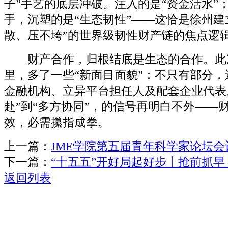
子”手艺的底层冲破。注入的是“资金活水”
手，沉塑的是“生态韧性”——这恰是徐州建
散、压不垮”的世界级韧性财产链的焦点逻
财产合作，归根结底是生态的合作。此
里，多了一些“新面目面貌”：不只有部分
金融机构、立异平台担任人及配套企业代表
赴”到“多方协同”，的信号再明白不外——
效，必需攥指成拳。
上一篇：
JME学院第五届青年科学家论坛
下一篇：
“十五五”开好局起好步丨抢前抓早
返回列表
关于我们