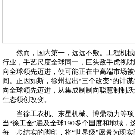
然而，国内第一，远远不敷。工程机械
行业，手艺尺度全球同一，巨头敌手虎视眈
向全球领先迈进，便可能正在中高端市场被
间。正因如斯，徐州提出“三个改变”的计
向全球领先迈进，从集成制制向聪慧制制跃
生态领创改变。
当徐工农机、东星机械、博鼎动力等项
当“徐工金”遍及全球190多个国度和地域
每一步结实的脚印，将“世界级”愿景为现