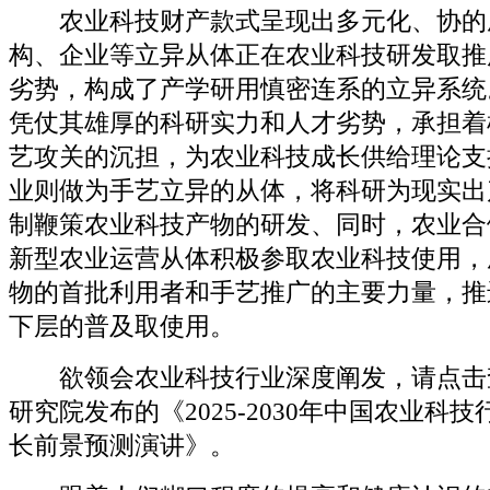
农业科技财产款式呈现出多元化、协的
构、企业等立异从体正在农业科技研发取推
劣势，构成了产学研用慎密连系的立异系统
凭仗其雄厚的科研实力和人才劣势，承担着
艺攻关的沉担，为农业科技成长供给理论支
业则做为手艺立异的从体，将科研为现实出
制鞭策农业科技产物的研发、同时，农业合
新型农业运营从体积极参取农业科技使用，
物的首批利用者和手艺推广的主要力量，推
下层的普及取使用。
欲领会农业科技行业深度阐发，请点击
研究院发布的《2025-2030年中国农业科
长前景预测演讲》。