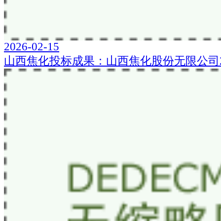
2026-02-15
山西焦化投标成果：山西焦化股份无限公司2