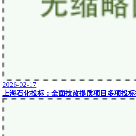
2026-02-17
上海石化投标：全面技改提质项目多项投标