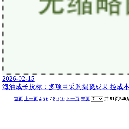
2026-02-15
海油成长投标：多项目采购揭晓成果 控成
首页
上一页
4
5
6
7
8
9
10
下一页
末页
共
91
页
546
关于我们