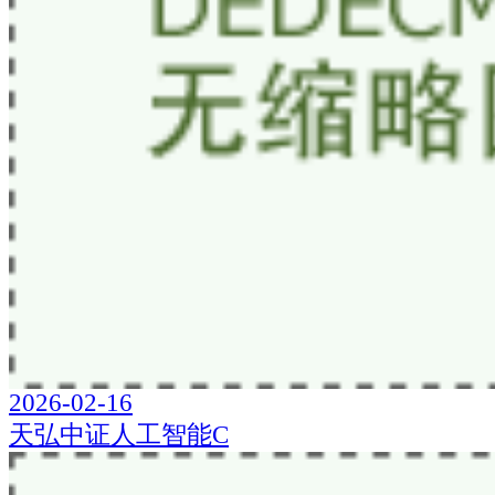
2026-02-16
天弘中证人工智能C