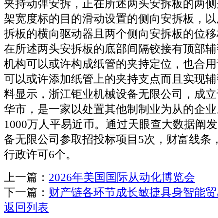
夹持动弹安拆，正在所述两头安拆板的两侧
架宽度标的目的滑动设置的侧向安拆板，以
拆板的横向驱动器且两个侧向安拆板的位移
在所述两头安拆板的底部间隔铰接有顶部辅
机构可以或许构成纸管的夹持定位，也合用
可以或许添加纸管上的夹持支点而且实现辅
料显示，浙江钜业机械设备无限公司，成立于
华市，是一家以处置其他制制业为从的企业
1000万人平易近币。通过天眼查大数据阐
备无限公司参取招投标项目5次，财富线条
行政许可6个。
上一篇：
2026年美国国际从动化博览会
下一篇：
财产链各环节成长敏捷具身智能贸
返回列表