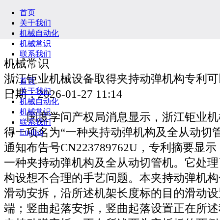
首页
关于我们
机械自动化
机械常识
联系我们
机械常识
English
浙江钜业机械设备取得夹持动弹机构专利可
首页
关于我们
日期：2026-01-27 11:14
机械自动化
机械常识
国度学问产权局消息显示，浙江钜业机
联系我们
得一项名为“一种夹持动弹机构及全从动切
English
通知布告号CN223789762U，专利摘要
一种夹持动弹机构及全从动切管机。它处理
构设想不合理的手艺问题。本夹持动弹机构
滑动安拆，沿所述机架长度标的目的滑动设
端；竖曲起落安拆，竖曲起落设置正在所述