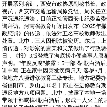
开展系列培训，西安市政协原副秘书长、政
视员，西安市交通运输局原党组、局长任立
严沉违纪违法，目前正接管西安市纪委监委
询拜访。河南省教育厅近日发布《2025年
政惩罚》的传递，依法对五名高校教师做出
处置。此中，三人因刑法被资历。尔后，上
情传递，对涉案的唐某和吴某做出了行政惩罚。
日，《报》3版登载了海底捞小便当事人唐
声明。“年度反腐”披露：5干部喝4瓶白酒后
讲中写“正在家中因突发疾病归天”客岁5月
彻地方八项进修教育工做专班、地方纪委办
省信阳市、罗山县10名干部正在进修教育
违反地方八项问题。此中，披露了本地一场1
带领干部喝掉4瓶白酒后，形成一人灭亡的