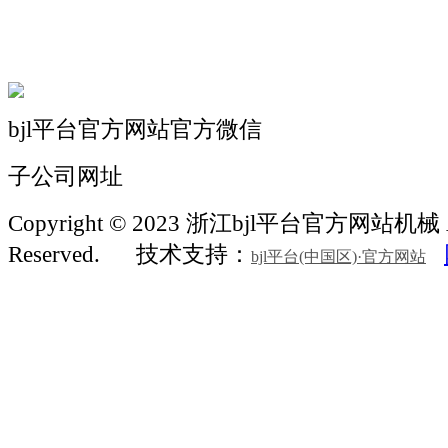
机械常识
联系我们
bjl平台官方网站官方微信
子公司网址
Copyright © 2023 浙江bjl平台官方网站机械 Al
Reserved.
技术支持：
bjl平台(中国区)·官方网站