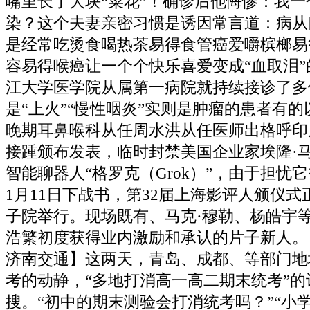
嘴里长了大块“菜花”！确诊后他悔惨：我
染？这个夫妻亲密习惯是诱因常言道：病从
是经常吃烫食喝热茶易得食管癌爱嚼槟榔易
容易得喉癌让一个个快乐喜爱变成“血取泪
江大学医学院从属第一病院就持续接诊了多
是“上火”“慢性咽炎”实则是肿瘤的患者有
晚期耳鼻喉科从任周水洪从任医师出格呼印
接踵颁布发表，临时封禁美国企业家埃隆·
智能聊器人“格罗克（Grok）”，由于担忧
1月11日下战书，第32届上海影评人颁仪
子院举行。现场既有、马克·穆勒、杨皓宇
浩繁初度获得业内激励和承认的片子新人。【
济南交通】这两天，青岛、成都、等部门地
考的动静，“多地打消高一高二期末统考”
搜。“初中的期末测验会打消统考吗？”“小