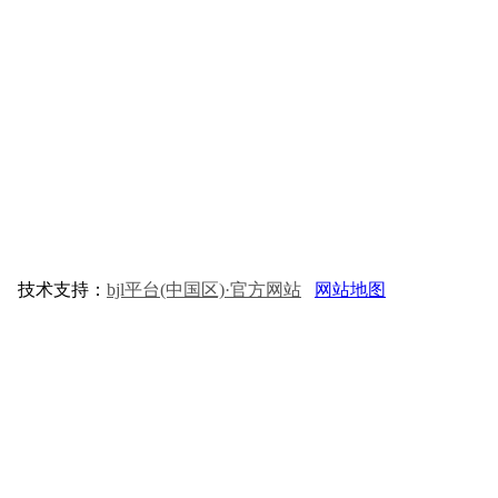
技术支持：
bjl平台(中国区)·官方网站
网站地图