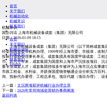
首页
关于我们
机械自动化
机械常识
联系我们
机械常识
English
国企聘请 上海市机械设备成套（集团）无限公司
日期：2026-01-09 18:15
首页
关于我们
上海市机械设备成套（集团）无限公司（以下简称成套集团）
机械自动化
经委和国资委等机构办理。1999年经上海市委、市核准，改
机械常识
投标行业协会理事长单元。成套集团具有国度甲级成套、工程总
联系我们
币。近六十年来，成套集团为国度和上海市严沉技改项目、沉
English
重专业成套人才；成套集团持续多年被评为上海市沉点实事建
市政工程金、水利金、并跻身国度物资畅通企业分析实力百列
询、投标代办署理、工程总承包、项目代建（项目办理）、设
上一篇：
太沉两项获评机械行业办理立异
下一篇：
2026年常州地域坐营销办事商阐发
返回列表