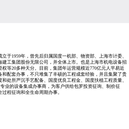
于1959年，曾先后归属国度一机部、物资部、上海市计委、
上海建工集团股份无限公司，并全体上市。也是上海市机电设备招
等20多种天分。目前，集团年运营规模近770亿元人平易近
备和配套办事，不只堆集了丰硕的工程成套经验，并且集聚了贵
度和处所严沉手艺配备、国度优良工程金、国度扶植工程质量、
做专业的设备集成办事商，为客户供给包罗投资征询、制价征
全过程征询和全生命周期办事。