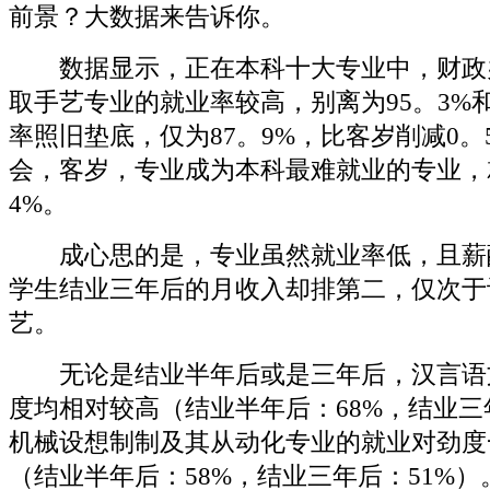
前景？大数据来告诉你。
数据显示，正在本科十大专业中，财政
取手艺专业的就业率较高，别离为95。3%和
率照旧垫底，仅为87。9%，比客岁削减0
会，客岁，专业成为本科最难就业的专业，
4%。
成心思的是，专业虽然就业率低，且薪
学生结业三年后的月收入却排第二，仅次于
艺。
无论是结业半年后或是三年后，汉言语
度均相对较高（结业半年后：68%，结业三
机械设想制制及其从动化专业的就业对劲度
（结业半年后：58%，结业三年后：51%）