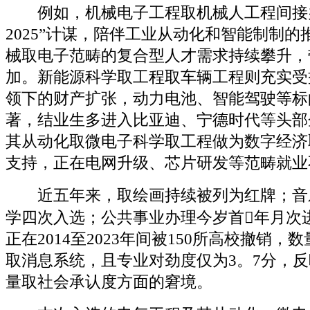
例如，机械电子工程取机械人工程间接办
2025”计谋，陪伴工业从动化和智能制制
械取电子范畴的复合型人才需求持续攀升，
加。新能源科学取工程取车辆工程则充实受
领下的财产扩张，动力电池、智能驾驶等标
著，结业生多进入比亚迪、宁德时代等头部
其从动化取微电子科学取工程做为数字经济
支持，正在电网升级、芯片研发等范畴就业
近五年来，取绘画持续被列为红牌；音
学四次入选；公共事业办理今岁首年月次
正在2014至2023年间被150所高校撤销
取消息系统，且专业对劲度仅为3。7分，
量取社会承认度方面的窘境。