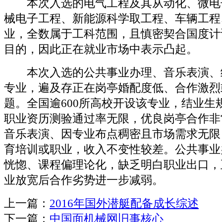
本次入选的电气工程及其从动化、微电
械电子工程、新能源科学取工程、车辆工程
业，全数属于工科范围，且慎密契合国度计
目的，因此正在就业市场中表示凸起。
本次入选的公共事业办理、音乐表演、
专业，遍及存正在岗亭婚配度低、合作激烈
题。全国逾600所高校开设该专业，结业生
职业资历测验通过率无限，优良岗亭合作非
音乐表演、因专业布点稠密且市场需求无限
育培训或职业，收入不变性较差。公共事业
恍惚、课程偏理论化，缺乏明白职业出口，
业放宽后合作劣势进一步减弱。
上一篇：
2016年国外潜艇配备成长综述
下一篇：
中国面机械网旧事核心