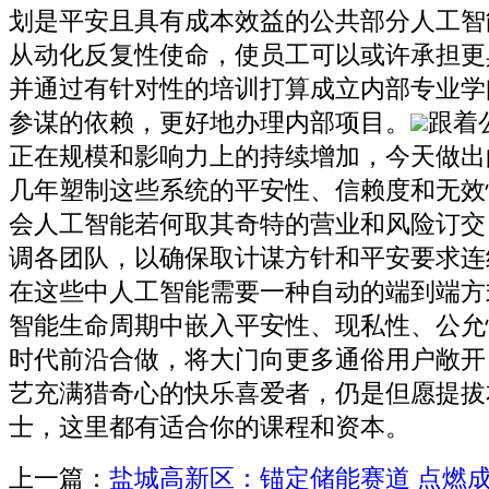
划是平安且具有成本效益的公共部分人工智
从动化反复性使命，使员工可以或许承担更
并通过有针对性的培训打算成立内部专业学
参谋的依赖，更好地办理内部项目。
跟着
正在规模和影响力上的持续增加，今天做出
几年塑制这些系统的平安性、信赖度和无效
会人工智能若何取其奇特的营业和风险订交
调各团队，以确保取计谋方针和平安要求连
在这些中人工智能需要一种自动的端到端方
智能生命周期中嵌入平安性、现私性、公允性
时代前沿合做，将大门向更多通俗用户敞开
艺充满猎奇心的快乐喜爱者，仍是但愿提拔
士，这里都有适合你的课程和资本。
上一篇：
盐城高新区：锚定储能赛道 点燃成