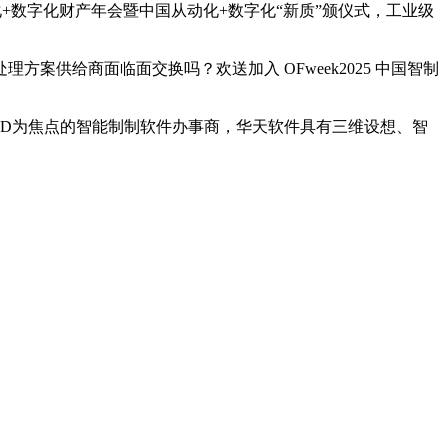
化+数字化财产年会暨中国从动化+数字化“新质”颁仪式，工业级
给商面临面交换吗？欢送加入 OFweek2025 中国智制
D为焦点的智能制制软件办事商，华天软件具有三维设想、智