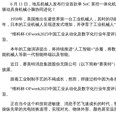
6 月 11 日，地瓜机械人发布行业首款单 SoC 算控一体化
驱动具身机械小脑协同进化！
1959年，美国推出生避世界第一台工业机械人，其时的功能
年，日本的工业机械人呈现迸发式增加，并孕育了工业机械人“
“维科杯·OFweek2025中国工业从动化及数字化行业年度评选”
旨。
本年的工做演讲提出，将持续推进“人工智能+”步履，将数
能机械人等新一代智能终端以及智能。
近日，赛美特消息集团股份无限公司（以下简称“赛美特”）正
披露。
跟着工业制制手艺的不竭成长，然而，焊接过程中因为各类
“维科杯·OFweek2025中国工业从动化及数字化行业年度评选”
旨。
正在当今这个科技前进敏捷、消息手艺飞速成长的时代，智
操纵先辈的光电转换道理，实现对光、物体外形、颜色甚至温度