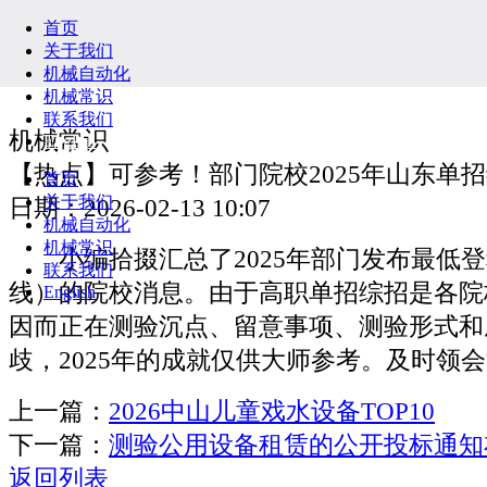
首页
关于我们
机械自动化
机械常识
联系我们
机械常识
English
【热点】可参考！部门院校2025年山东单
首页
关于我们
日期：2026-02-13 10:07
机械自动化
机械常识
小编拾掇汇总了2025年部门发布最低登
联系我们
线）的院校消息。由于高职单招综招是各院
English
因而正在测验沉点、留意事项、测验形式和
歧，2025年的成就仅供大师参考。及时领
上一篇：
2026中山儿童戏水设备TOP10
下一篇：
测验公用设备租赁的公开投标通知
返回列表